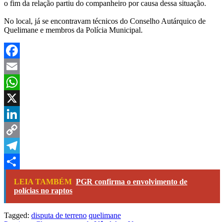
o fim da relação partiu do companheiro por causa dessa situação.
No local, já se encontravam técnicos do Conselho Autárquico de
Quelimane e membros da Polícia Municipal.
Facebook
Email
WhatsApp
X
LinkedIn
Copy
Link
Telegram
Share
LEIA TAMBÉM
PGR confirma o envolvimento de
polícias no raptos
Tagged:
disputa de terreno
quelimane