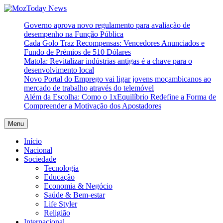
Skip
to
MozToday News
Onde a gente lê.
Governo aprova novo regulamento para avaliação de
content
desempenho na Função Pública
Cada Golo Traz Recompensas: Vencedores Anunciados e
Fundo de Prémios de 510 Dólares
Matola: Revitalizar indústrias antigas é a chave para o
desenvolvimento local
Novo Portal do Emprego vai ligar jovens moçambicanos ao
mercado de trabalho através do telemóvel
Além da Escolha: Como o 1xEquilíbrio Redefine a Forma de
Compreender a Motivação dos Apostadores
Menu
Início
Nacional
Sociedade
Tecnologia
Educação
Economia & Negócio
Saúde & Bem-estar
Life Styler
Religião
Internacional