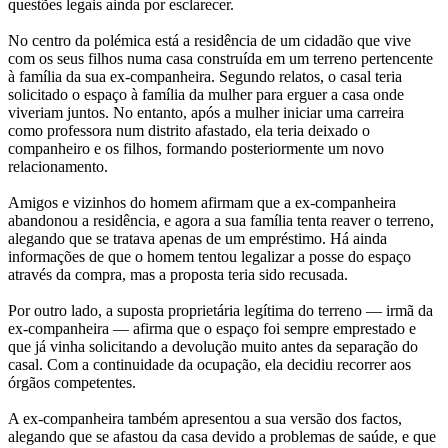
questões legais ainda por esclarecer.
No centro da polémica está a residência de um cidadão que vive
com os seus filhos numa casa construída em um terreno pertencente
à família da sua ex-companheira. Segundo relatos, o casal teria
solicitado o espaço à família da mulher para erguer a casa onde
viveriam juntos. No entanto, após a mulher iniciar uma carreira
como professora num distrito afastado, ela teria deixado o
companheiro e os filhos, formando posteriormente um novo
relacionamento.
Amigos e vizinhos do homem afirmam que a ex-companheira
abandonou a residência, e agora a sua família tenta reaver o terreno,
alegando que se tratava apenas de um empréstimo. Há ainda
informações de que o homem tentou legalizar a posse do espaço
através da compra, mas a proposta teria sido recusada.
Por outro lado, a suposta proprietária legítima do terreno — irmã da
ex-companheira — afirma que o espaço foi sempre emprestado e
que já vinha solicitando a devolução muito antes da separação do
casal. Com a continuidade da ocupação, ela decidiu recorrer aos
órgãos competentes.
A ex-companheira também apresentou a sua versão dos factos,
alegando que se afastou da casa devido a problemas de saúde, e que