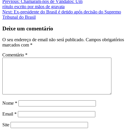
Navegação
Previous:
Chamaram-nos de Vândalos: Um
rótulo escrito por mãos de gravata
de
Next:
Ex-presidente do Brasil é detido após decisão do Supremo
artigos
Tribunal do Brasil
Deixe um comentário
O seu endereço de email não será publicado.
Campos obrigatórios
marcados com
*
Comentário
*
Nome
*
Email
*
Site