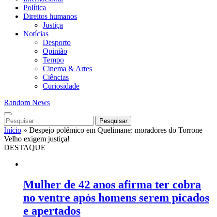
Política
Direitos humanos
Justiça
Notícias
Desporto
Opinião
Tempo
Cinema & Artes
Ciências
Curiosidade
Random News
Pesquisar
por:
Início
»
Despejo polêmico em Quelimane: moradores do Torrone
Velho exigem justiça!
DESTAQUE
Mulher de 42 anos afirma ter cobra
no ventre após homens serem picados
e apertados