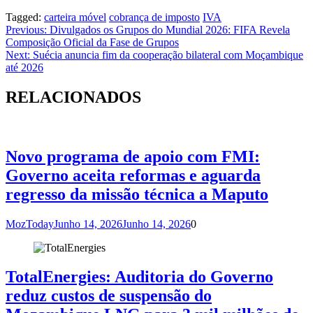
Tagged:
carteira móvel
cobrança de imposto
IVA
Navegação
Previous:
Divulgados os Grupos do Mundial 2026: FIFA Revela
Composição Oficial da Fase de Grupos
de
Next:
Suécia anuncia fim da cooperação bilateral com Moçambique
artigos
até 2026
RELACIONADOS
Novo programa de apoio com FMI:
Governo aceita reformas e aguarda
regresso da missão técnica a Maputo
MozToday
Junho 14, 2026
Junho 14, 2026
0
TotalEnergies: Auditoria do Governo
reduz custos de suspensão do