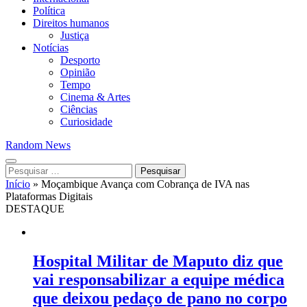
Política
Direitos humanos
Justiça
Notícias
Desporto
Opinião
Tempo
Cinema & Artes
Ciências
Curiosidade
Random News
Pesquisar
por:
Início
»
Moçambique Avança com Cobrança de IVA nas
Plataformas Digitais
DESTAQUE
Hospital Militar de Maputo diz que
vai responsabilizar a equipe médica
que deixou pedaço de pano no corpo