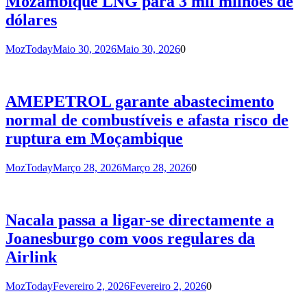
Mozambique LNG para 3 mil milhões de
dólares
MozToday
Maio 30, 2026
Maio 30, 2026
0
AMEPETROL garante abastecimento
normal de combustíveis e afasta risco de
ruptura em Moçambique
MozToday
Março 28, 2026
Março 28, 2026
0
Nacala passa a ligar-se directamente a
Joanesburgo com voos regulares da
Airlink
MozToday
Fevereiro 2, 2026
Fevereiro 2, 2026
0