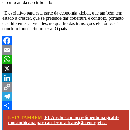
circuito ainda não tributado.
“É evolutivo para esta parte da economia global, que também tem
estado a crescer, que se pretende dar cobertura e controlo, portanto,
das diferentes atividades, no quadro das transações eletrónicas”,
concluiu Inocêncio Impissa.
O país
Facebook
Email
WhatsApp
X
LinkedIn
Copy
Link
Telegram
Share
LEIA TAMBÉM
EUA reforçam investimento na grafite
moçambicana para acelerar a transição energética