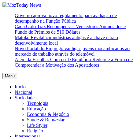
Skip
to
MozToday News
Onde a gente lê.
Governo aprova novo regulamento para avaliação de
content
desempenho na Função Pública
Cada Golo Traz Recompensas: Vencedores Anunciados e
Fundo de Prémios de 510 Dólares
Matola: Revitalizar indústrias antigas é a chave para o
desenvolvimento local
Novo Portal do Emprego vai ligar jovens moçambicanos ao
mercado de trabalho através do telemóvel
Além da Escolha: Como o 1xEquilíbrio Redefine a Forma de
Compreender a Motivação dos Apostadores
Menu
Início
Nacional
Sociedade
Tecnologia
Educação
Economia & Negócio
Saúde & Bem-estar
Life Styler
Religião
Internacional