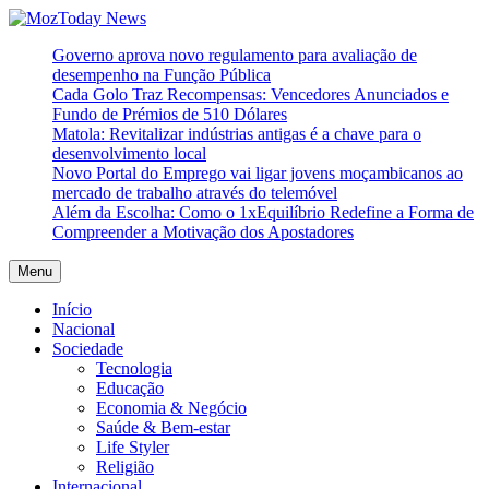
Skip
to
MozToday News
Onde a gente lê.
Governo aprova novo regulamento para avaliação de
content
desempenho na Função Pública
Cada Golo Traz Recompensas: Vencedores Anunciados e
Fundo de Prémios de 510 Dólares
Matola: Revitalizar indústrias antigas é a chave para o
desenvolvimento local
Novo Portal do Emprego vai ligar jovens moçambicanos ao
mercado de trabalho através do telemóvel
Além da Escolha: Como o 1xEquilíbrio Redefine a Forma de
Compreender a Motivação dos Apostadores
Menu
Início
Nacional
Sociedade
Tecnologia
Educação
Economia & Negócio
Saúde & Bem-estar
Life Styler
Religião
Internacional