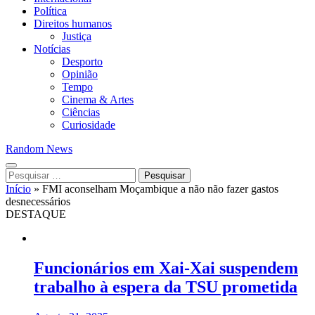
Política
Direitos humanos
Justiça
Notícias
Desporto
Opinião
Tempo
Cinema & Artes
Ciências
Curiosidade
Random News
Pesquisar
por:
Início
»
FMI aconselham Moçambique a não não fazer gastos
desnecessários
DESTAQUE
Funcionários em Xai-Xai suspendem
trabalho à espera da TSU prometida