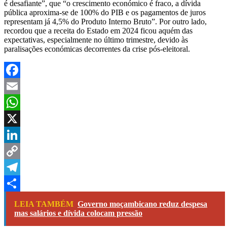
é desafiante”, que “o crescimento económico é fraco, a dívida
pública aproxima-se de 100% do PIB e os pagamentos de juros
representam já 4,5% do Produto Interno Bruto”. Por outro lado,
recordou que a receita do Estado em 2024 ficou aquém das
expectativas, especialmente no último trimestre, devido às
paralisações económicas decorrentes da crise pós-eleitoral.
Facebook
Email
WhatsApp
X
LinkedIn
Copy
Link
Telegram
Share
LEIA TAMBÉM
Governo moçambicano reduz despesa
mas salários e dívida colocam pressão