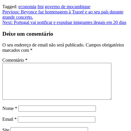
Tagged:
economia
fmi
governo de moçambique
Navegação
Previous:
Beyonce faz homenagem à Traoré e ao seu país durante
grande concerto.
de
Next:
Portugal vai notificar e expulsar imigrantes ilegais em 20 dias
artigos
Deixe um comentário
O seu endereço de email não será publicado.
Campos obrigatórios
marcados com
*
Comentário
*
Nome
*
Email
*
Site