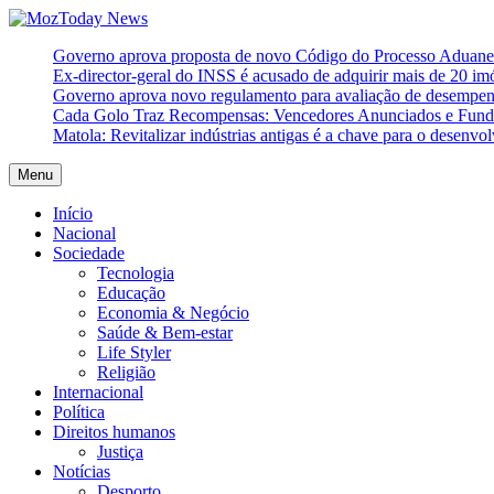
Skip
to
MozToday News
Onde a gente lê.
Governo aprova proposta de novo Código do Processo Aduaneir
content
Ex-director-geral do INSS é acusado de adquirir mais de 20 i
Governo aprova novo regulamento para avaliação de desempe
Cada Golo Traz Recompensas: Vencedores Anunciados e Fundo
Matola: Revitalizar indústrias antigas é a chave para o desenvo
Menu
Início
Nacional
Sociedade
Tecnologia
Educação
Economia & Negócio
Saúde & Bem-estar
Life Styler
Religião
Internacional
Política
Direitos humanos
Justiça
Notícias
Desporto