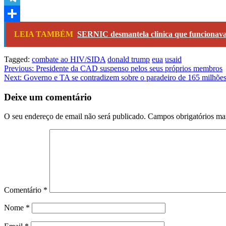
Link
Telegram
Share
LEIA TAMBÉM
SERNIC desmantela clinica que funcionava
Tagged:
combate ao HIV/SIDA
donald trump
eua
usaid
Navegação
Previous:
Presidente da CAD suspenso pelos seus próprios membros
Next:
Governo e TA se contradizem sobre o paradeiro de 165 milhões
de
artigos
Deixe um comentário
O seu endereço de email não será publicado.
Campos obrigatórios m
Comentário
*
Nome
*