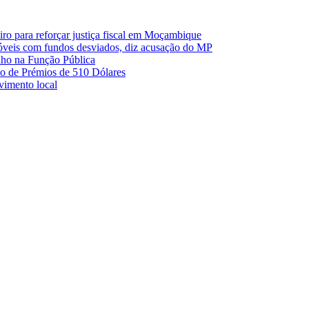
o para reforçar justiça fiscal em Moçambique
móveis com fundos desviados, diz acusação do MP
nho na Função Pública
 de Prémios de 510 Dólares
lvimento local