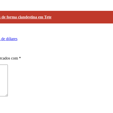
 de forma clandestina em Tete
 de dólares
arcados com
*