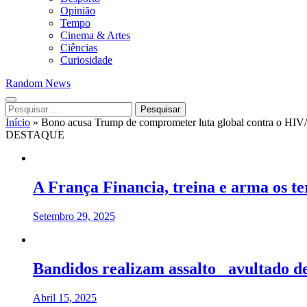
Opinião
Tempo
Cinema & Artes
Ciências
Curiosidade
Random News
Pesquisar
por:
Início
»
Bono acusa Trump de comprometer luta global contra o HI
DESTAQUE
A França Financia, treina e arma os t
Setembro 29, 2025
Bandidos realizam assalto avultado d
Abril 15, 2025