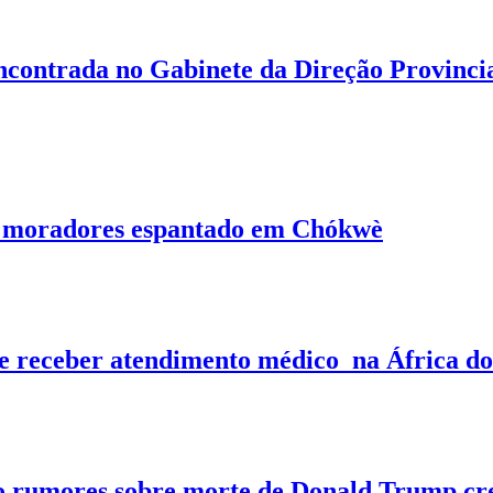
contrada no Gabinete da Direção Provincial
a moradores espantado em Chókwè
 receber atendimento médico na África do
 rumores sobre morte de Donald Trump cres