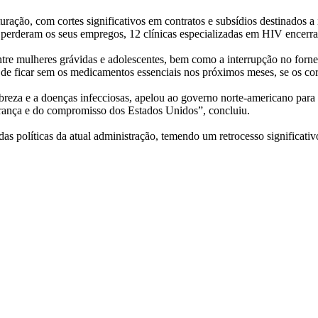
ção, com cortes significativos em contratos e subsídios destinados a i
e perderam os seus empregos, 12 clínicas especializadas em HIV encerra
e mulheres grávidas e adolescentes, bem como a interrupção no fornec
de ficar sem os medicamentos essenciais nos próximos meses, se os cor
za e a doenças infecciosas, apelou ao governo norte-americano para qu
rança e do compromisso dos Estados Unidos”, concluiu.
políticas da atual administração, temendo um retrocesso significativ