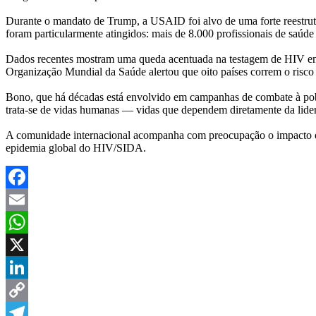
Durante o mandato de Trump, a USAID foi alvo de uma forte reestrutura
foram particularmente atingidos: mais de 8.000 profissionais de saúd
Dados recentes mostram uma queda acentuada na testagem de HIV entr
Organização Mundial da Saúde alertou que oito países correm o risco 
Bono, que há décadas está envolvido em campanhas de combate à pobre
trata-se de vidas humanas — vidas que dependem diretamente da lide
A comunidade internacional acompanha com preocupação o impacto das 
epidemia global do HIV/SIDA.
Facebook
Email
WhatsApp
X
LinkedIn
Copy