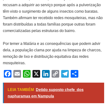
importação de trigo
recusam a adquirir ao serviço porque após a pulverização
ABRIL 1, 2025
têm visto o surgimento de alguns insectos como baratas.
Também afirmam ter recebido redes mosquiteiras, mas não
foram distribuídas a todas famílias porque outras foram
comercializadas pelas estruturas do bairro.
Por temer a Malária e as consequências que podem advir
dela, a população clama por ajuda na limpeza de charcos,
remoção de lixo e distribuição equitativa das redes
mosquiteiras.
Facebook
Email
WhatsApp
X
LinkedIn
Copy
Telegram
Share
Link
LEIA TAMBÉM
Detido suposto chefe dos
napharamas em Nampula