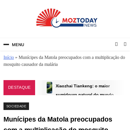
Skip
to
content
MozToday News
Onde a gente lê.
MENU
Início
»
Munícipes da Matola preocupados com a multiplicação do
mosquito causador da malária
Xiaozhai Tiankeng: o maior
DESTAQUE
sumidouro natural do mundo
revela floresta subterrânea na
SOCIEDADE
China
Munícipes da Matola preocupados
AGOSTO 26, 2025
Igreja católica exige devolução de