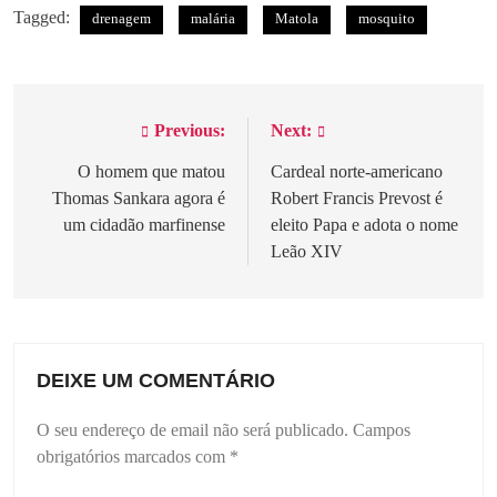
Tagged:
drenagem
malária
Matola
mosquito
Previous:
Next:
Navegação
de
O homem que matou
Cardeal norte-americano
Thomas Sankara agora é
Robert Francis Prevost é
artigos
um cidadão marfinense
eleito Papa e adota o nome
Leão XIV
DEIXE UM COMENTÁRIO
O seu endereço de email não será publicado.
Campos
obrigatórios marcados com
*