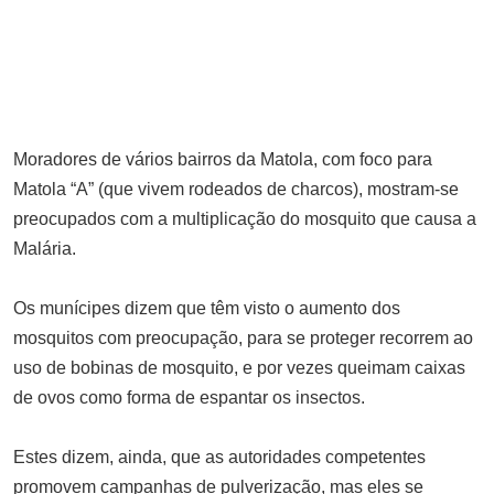
combustíveis e afasta risco de
ruptura em Moçambique
MARÇO 28, 2026
Vídeo: “Chapo é apenas a capa:
Chissano ainda comanda nos
Moradores de vários bairros da Matola, com foco para
bastidores”
Matola “A” (que vivem rodeados de charcos), mostram-se
JULHO 24, 2025
preocupados com a multiplicação do mosquito que causa a
Jovens exigem oportunidades de
Malária.
emprego na fábrica de cimentos
em Niassa
Os munícipes dizem que têm visto o aumento dos
ABRIL 7, 2025
mosquitos com preocupação, para se proteger recorrem ao
Paciente declarado livre de HIV
uso de bobinas de mosquito, e por vezes queimam caixas
após transplante de células-tronco
de ovos como forma de espantar os insectos.
desafia práticas tradicionais
DEZEMBRO 4, 2025
Estes dizem, ainda, que as autoridades competentes
Falta de divisas impossibilita
promovem campanhas de pulverização, mas eles se