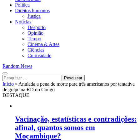
Política
Direitos humanos
Justiça
Notícias
Desporto
Opinião
Tempo
Cinema & Artes
Ciências
Curiosidade
Random News
Pesquisar
por:
Início
»
Anulada a pena de morte para três americanos por tentativa
de golpe na RD do Congo
DESTAQUE
Vacinação, estatísticas e contradições:
afinal, quantos somos em
Moçambique?