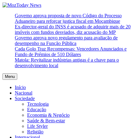
Skip
to
MozToday News
Onde a gente lê.
Governo aprova proposta de novo Código do Processo
content
Aduaneiro para reforçar justiça fiscal em Moçambique
Ex-director-geral do INSS é acusado de adquirir mais de 20
imóveis com fundos desviados, diz acusação do MP
Governo aprova novo regulamento para avaliação de
desempenho na Função Pública
Cada Golo Traz Recompensas: Vencedores Anunciados e
Fundo de Prémios de 510 Dólares
Matola: Revitalizar indústrias antigas é a chave para o
desenvolvimento local
Menu
Início
Nacional
Sociedade
Tecnologia
Educação
Economia & Negócio
Saúde & Bem-estar
Life Styler
Religião
Internacional