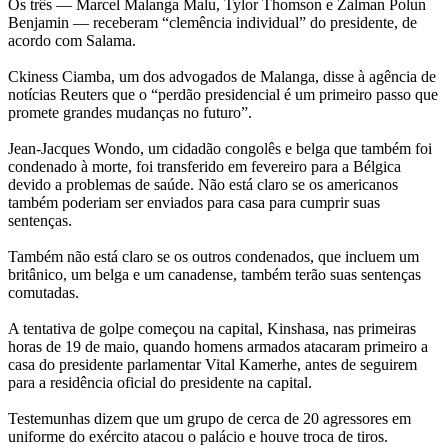
Os três — Marcel Malanga Malu, Tylor Thomson e Zalman Polun
Benjamin — receberam “clemência individual” do presidente, de
acordo com Salama.
Ckiness Ciamba, um dos advogados de Malanga, disse à agência de
notícias Reuters que o “perdão presidencial é um primeiro passo que
promete grandes mudanças no futuro”.
Jean-Jacques Wondo, um cidadão congolês e belga que também foi
condenado à morte, foi transferido em fevereiro para a Bélgica
devido a problemas de saúde. Não está claro se os americanos
também poderiam ser enviados para casa para cumprir suas
sentenças.
Também não está claro se os outros condenados, que incluem um
britânico, um belga e um canadense, também terão suas sentenças
comutadas.
A tentativa de golpe começou na capital, Kinshasa, nas primeiras
horas de 19 de maio, quando homens armados atacaram primeiro a
casa do presidente parlamentar Vital Kamerhe, antes de seguirem
para a residência oficial do presidente na capital.
Testemunhas dizem que um grupo de cerca de 20 agressores em
uniforme do exército atacou o palácio e houve troca de tiros.