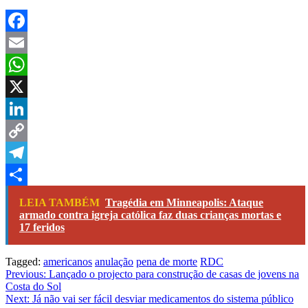
Facebook
Email
WhatsApp
X
LinkedIn
Copy
Link
Telegram
Share
LEIA TAMBÉM
Tragédia em Minneapolis: Ataque
armado contra igreja católica faz duas crianças mortas e
17 feridos
Tagged:
americanos
anulação
pena de morte
RDC
Navegação
Previous:
Lançado o projecto para construção de casas de jovens na
Costa do Sol
de
Next:
Já não vai ser fácil desviar medicamentos do sistema público