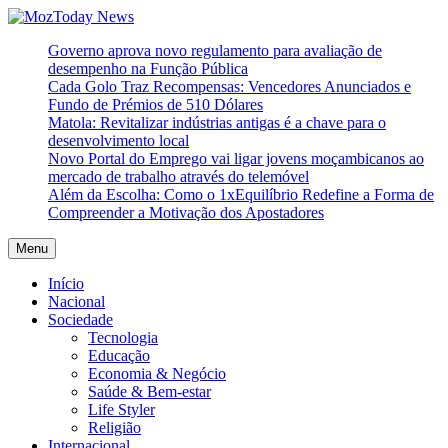
Skip
to
MozToday News
Onde a gente lê.
Governo aprova novo regulamento para avaliação de
content
desempenho na Função Pública
Cada Golo Traz Recompensas: Vencedores Anunciados e
Fundo de Prémios de 510 Dólares
Matola: Revitalizar indústrias antigas é a chave para o
desenvolvimento local
Novo Portal do Emprego vai ligar jovens moçambicanos ao
mercado de trabalho através do telemóvel
Além da Escolha: Como o 1xEquilíbrio Redefine a Forma de
Compreender a Motivação dos Apostadores
Menu
Início
Nacional
Sociedade
Tecnologia
Educação
Economia & Negócio
Saúde & Bem-estar
Life Styler
Religião
Internacional