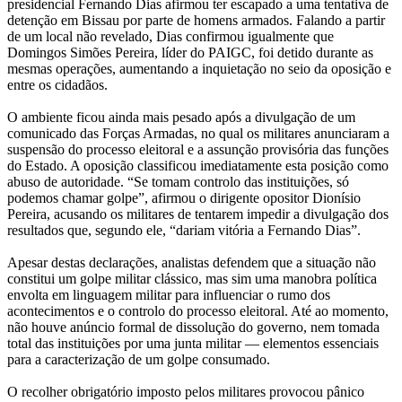
presidencial Fernando Dias afirmou ter escapado a uma tentativa de
detenção em Bissau por parte de homens armados. Falando a partir
de um local não revelado, Dias confirmou igualmente que
Domingos Simões Pereira, líder do PAIGC, foi detido durante as
mesmas operações, aumentando a inquietação no seio da oposição e
entre os cidadãos.
O ambiente ficou ainda mais pesado após a divulgação de um
comunicado das Forças Armadas, no qual os militares anunciaram a
suspensão do processo eleitoral e a assunção provisória das funções
do Estado. A oposição classificou imediatamente esta posição como
abuso de autoridade. “Se tomam controlo das instituições, só
podemos chamar golpe”, afirmou o dirigente opositor Dionísio
Pereira, acusando os militares de tentarem impedir a divulgação dos
resultados que, segundo ele, “dariam vitória a Fernando Dias”.
Apesar destas declarações, analistas defendem que a situação não
constitui um golpe militar clássico, mas sim uma manobra política
envolta em linguagem militar para influenciar o rumo dos
acontecimentos e o controlo do processo eleitoral. Até ao momento,
não houve anúncio formal de dissolução do governo, nem tomada
total das instituições por uma junta militar — elementos essenciais
para a caracterização de um golpe consumado.
O recolher obrigatório imposto pelos militares provocou pânico