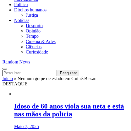
Política
Direitos humanos
Justiça
Notícias
Desporto
Opinião
Tempo
Cinema & Artes
Ciências
Curiosidade
Random News
Pesquisar
por:
Início
»
Nenhum golpe de estado em Guiné-Bissau
DESTAQUE
Idoso de 60 anos viola sua neta e está
nas mãos da polícia
Maio 7, 2025