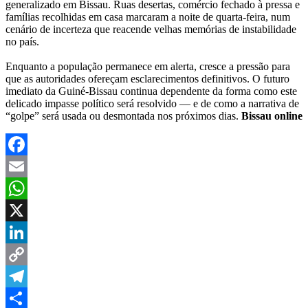
generalizado em Bissau. Ruas desertas, comércio fechado à pressa e
famílias recolhidas em casa marcaram a noite de quarta-feira, num
cenário de incerteza que reacende velhas memórias de instabilidade
no país.
Enquanto a população permanece em alerta, cresce a pressão para
que as autoridades ofereçam esclarecimentos definitivos. O futuro
imediato da Guiné-Bissau continua dependente da forma como este
delicado impasse político será resolvido — e de como a narrativa de
“golpe” será usada ou desmontada nos próximos dias.
Bissau online
Facebook
Email
WhatsApp
X
LinkedIn
Copy
Link
Telegram