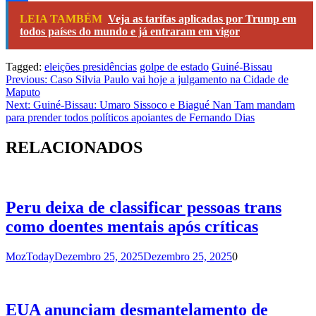
Share
LEIA TAMBÉM
Veja as tarifas aplicadas por Trump em
todos países do mundo e já entraram em vigor
Tagged:
eleições presidências
golpe de estado
Guiné-Bissau
Navegação
Previous:
Caso Silvia Paulo vai hoje a julgamento na Cidade de
Maputo
de
Next:
Guiné-Bissau: Umaro Sissoco e Biagué Nan Tam mandam
artigos
para prender todos políticos apoiantes de Fernando Dias
RELACIONADOS
Peru deixa de classificar pessoas trans
como doentes mentais após críticas
MozToday
Dezembro 25, 2025
Dezembro 25, 2025
0
EUA anunciam desmantelamento de