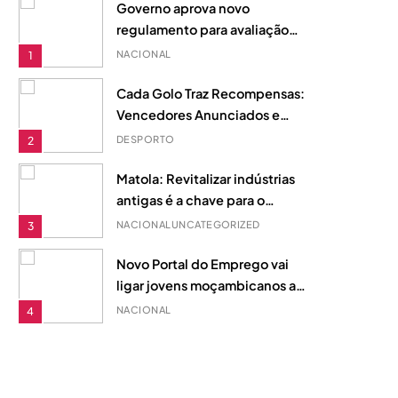
Governo aprova novo
regulamento para avaliação
de desempenho na Função
NACIONAL
1
Pública
Cada Golo Traz Recompensas:
Vencedores Anunciados e
Fundo de Prémios de 510
DESPORTO
2
Dólares
Matola: Revitalizar indústrias
antigas é a chave para o
desenvolvimento local
NACIONAL
UNCATEGORIZED
3
Novo Portal do Emprego vai
ligar jovens moçambicanos ao
mercado de trabalho através
NACIONAL
4
do telemóvel
Além da Escolha: Como o
1xEquilíbrio Redefine a Forma
de Compreender a Motivação
DESPORTO
5