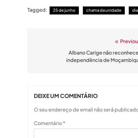
Tagged:
25 de junho
chama da unidade
di
Previou
Navegação
de
Albano Carige não reconhece
independência de Moçambiq
artigos
DEIXE UM COMENTÁRIO
O seu endereço de email não será publicado
Comentário
*