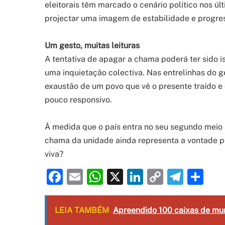
eleitorais têm marcado o cenário político nos últ
projectar uma imagem de estabilidade e progre
Um gesto, muitas leituras
A tentativa de apagar a chama poderá ter sido 
uma inquietação colectiva. Nas entrelinhas do g
exaustão de um povo que vê o presente traído e 
pouco responsivo.
À medida que o país entra no seu segundo meio 
chama da unidade ainda representa a vontade 
viva?
Facebook
Email
WhatsApp
X
LinkedIn
Copy
Tele
Sh
Link
LEIA TAMBÉM
Apreendido 100 caixas de mu