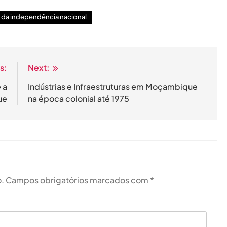
a da independência nacional
s:
Next:
 a
Indústrias e Infraestruturas em Moçambique
ue
na época colonial até 1975
.
Campos obrigatórios marcados com
*