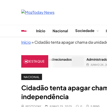
Skip
to
content
MozToday News
Onde a gente lê.
Sociedade
Início
Nacional
Início
»
Cidadão tenta apagar chama da unidad
aniano após ataques direcionados
Administrador de Manica d
DESTAQUE
JUNHO 24, 2025
NACIONAL
Cidadão tenta apagar cham
independência
MOZTODAY
JUNHO 25, 2025
0
5 MINS