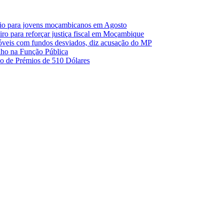
io para jovens moçambicanos em Agosto
o para reforçar justiça fiscal em Moçambique
móveis com fundos desviados, diz acusação do MP
nho na Função Pública
 de Prémios de 510 Dólares