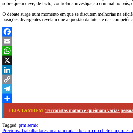
sobre quem deve, de facto, controlar a investigação criminal no país, 
O debate surge num momento em que se discutem melhorias na eficiênci
posições divergentes revelam que a questão da tutela e das competê
Facebook
Email
WhatsApp
X
LinkedIn
Copy
Link
Telegram
Share
LEIA TAMBÉM
Terroristas matam e queimam várias pess
Tagged:
prm
sernic
Navegação
Previous:
Trabalhadores amarram rodas do carro do chefe em protesto 