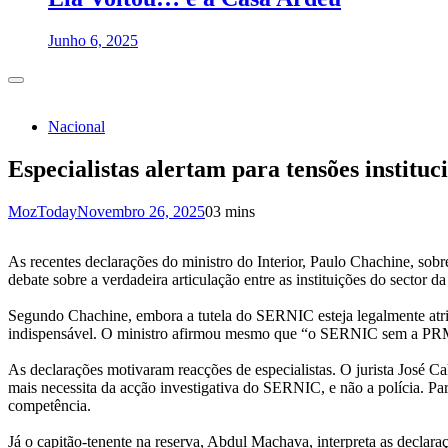
Junho 6, 2025
Nacional
Especialistas alertam para tensões instit
MozToday
Novembro 26, 2025
0
3 mins
As recentes declarações do ministro do Interior, Paulo Chachine, s
debate sobre a verdadeira articulação entre as instituições do sector da 
Segundo Chachine, embora a tutela do SERNIC esteja legalmente atri
indispensável. O ministro afirmou mesmo que “o SERNIC sem a PRM nã
As declarações motivaram reacções de especialistas. O jurista José
mais necessita da acção investigativa do SERNIC, e não a polícia. Para
competência.
Já o capitão-tenente na reserva, Abdul Machava, interpreta as declara