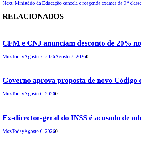
Next:
Ministério da Educação cancela e reagenda exames da 9.ª class
de
artigos
RELACIONADOS
CFM e CNJ anunciam desconto de 20% nos
MozToday
Agosto 7, 2026
Agosto 7, 2026
0
Governo aprova proposta de novo Código d
MozToday
Agosto 6, 2026
0
Ex-director-geral do INSS é acusado de ad
MozToday
Agosto 6, 2026
0