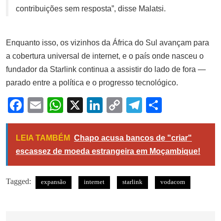
contribuições sem resposta”, disse Malatsi.
Enquanto isso, os vizinhos da África do Sul avançam para
a cobertura universal de internet, e o país onde nasceu o
fundador da Starlink continua a assistir do lado de fora —
parado entre a política e o progresso tecnológico.
Facebook
Email
WhatsApp
X
LinkedIn
Copy
Telegram
Share
Link
LEIA TAMBÉM
Chapo acusa bancos de "criar"
escassez de moeda estrangeira em Moçambique!
Tagged:
expansão
internet
starlink
vodacom