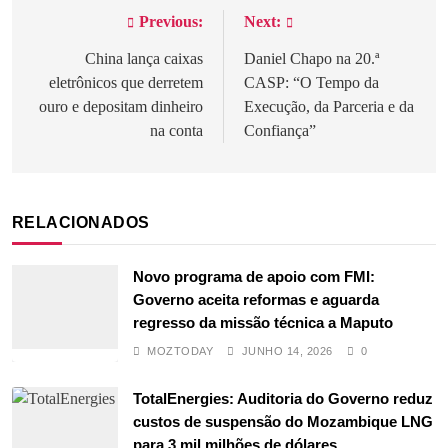
Previous:
Next:
Navegação
de
China lança caixas
Daniel Chapo na 20.ª
eletrônicos que derretem
CASP: “O Tempo da
artigos
ouro e depositam dinheiro
Execução, da Parceria e da
na conta
Confiança”
RELACIONADOS
Novo programa de apoio com FMI:
Governo aceita reformas e aguarda
regresso da missão técnica a Maputo
MOZTODAY
JUNHO 14, 2026
0
TotalEnergies: Auditoria do Governo reduz
custos de suspensão do Mozambique LNG
para 3 mil milhões de dólares