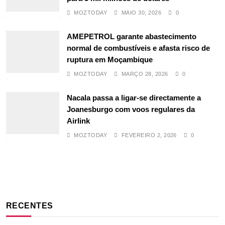
MOZTODAY
MAIO 30, 2026
0
AMEPETROL garante abastecimento
normal de combustíveis e afasta risco de
ruptura em Moçambique
MOZTODAY
MARÇO 28, 2026
0
Nacala passa a ligar-se directamente a
Joanesburgo com voos regulares da
Airlink
MOZTODAY
FEVEREIRO 2, 2026
0
RECENTES