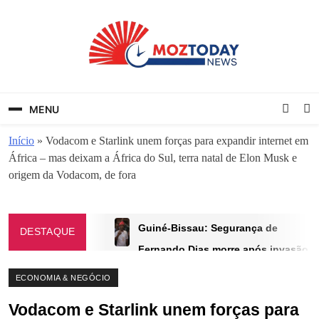
Skip
to
content
MozToday News
Onde a gente lê.
MENU
Início
»
Vodacom e Starlink unem forças para expandir internet em
África – mas deixam a África do Sul, terra natal de Elon Musk e
origem da Vodacom, de fora
Guiné-Bissau: Segurança de
DESTAQUE
Fernando Dias morre após invasão
à casa do candidato
ECONOMIA & NEGÓCIO
DEZEMBRO 3, 2025
Vodacom e Starlink unem forças para
Pai detido por transformar filha em