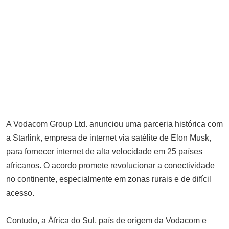
da Fase de Liga da Champions
League 2025/26
AGOSTO 29, 2025
Acidente com ambulância de
Lalaua deixa quatro feridos em
Rapalé
OUTUBRO 22, 2025
Motorista da Yango encontrado
sem vida na Machava, província
A Vodacom Group Ltd. anunciou uma parceria histórica com
de Maputo
a Starlink, empresa de internet via satélite de Elon Musk,
OUTUBRO 16, 2025
para fornecer internet de alta velocidade em 25 países
FRELIMO Desmente Alegações
africanos. O acordo promete revolucionar a conectividade
Falsas sobre o FDEL em Cabo
no continente, especialmente em zonas rurais e de difícil
Delgado
acesso.
OUTUBRO 31, 2025
Moçambique desafiado a reforçar
Contudo, a África do Sul, país de origem da Vodacom e
economia para resistir à guerra