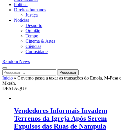
Política
Direitos humanos
Justiça
Notícias
Desporto
Opinião
Tempo
Cinema & Artes
Ciências
Curiosidade
Random News
Pesquisar
por:
Início
»
Governo passa a taxar as transações do Emola, M-Pesa e
Mkesh.
DESTAQUE
Vendedores Informais Invadem
Terrenos da Igreja Após Serem
Expulsos das Ruas de Nampula