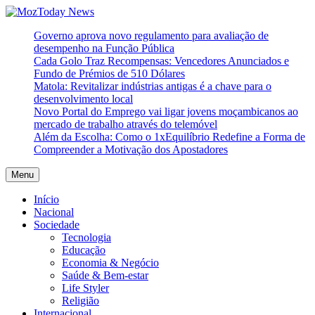
Skip
to
MozToday News
Onde a gente lê.
Governo aprova novo regulamento para avaliação de
content
desempenho na Função Pública
Cada Golo Traz Recompensas: Vencedores Anunciados e
Fundo de Prémios de 510 Dólares
Matola: Revitalizar indústrias antigas é a chave para o
desenvolvimento local
Novo Portal do Emprego vai ligar jovens moçambicanos ao
mercado de trabalho através do telemóvel
Além da Escolha: Como o 1xEquilíbrio Redefine a Forma de
Compreender a Motivação dos Apostadores
Menu
Início
Nacional
Sociedade
Tecnologia
Educação
Economia & Negócio
Saúde & Bem-estar
Life Styler
Religião
Internacional