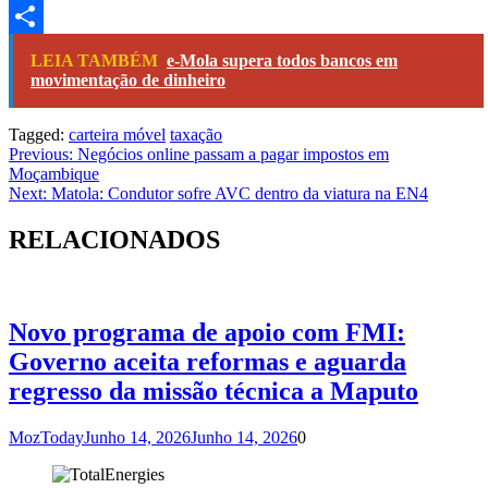
Link
Telegram
Share
LEIA TAMBÉM
e-Mola supera todos bancos em
movimentação de dinheiro
Tagged:
carteira móvel
taxação
Navegação
Previous:
Negócios online passam a pagar impostos em
Moçambique
de
Next:
Matola: Condutor sofre AVC dentro da viatura na EN4
artigos
RELACIONADOS
Novo programa de apoio com FMI:
Governo aceita reformas e aguarda
regresso da missão técnica a Maputo
MozToday
Junho 14, 2026
Junho 14, 2026
0