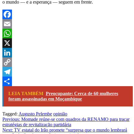
o mundo — e a esperança — seguem em frente.
Facebook
Email
WhatsApp
X
LinkedIn
Copy
Link
Telegram
Share
LEIA TAMBÉM
Preocupante: Cerca de 60 mulheres
foram assassinadas em Moçambique
Tagged:
Augusto Pelembe
opinião
Navegação
Previous:
Momade reúne-se com quadros da RENAMO para traçar
estratégias de revitalização partidária
de
Next:
TV estatal do Irão promete “surpresa que o mundo lembrará