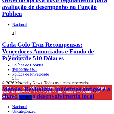
Governo aprova novo regulamento para
avaliação de desempenho na Função
Pública
Nacional
4
Cada Golo Traz Recompensas:
Vencedores Anunciados e Fundo de
Sobre nós
Prémios de 510 Dólares
Início
Política de Cookies
Desporto
Termos de Uso
Política de Privacidade
5
© 2026 Moztoday News. Todos os direitos reservados.
Este site utiliza cookies para permitir uma melhor experiência por
Matola: Revitalizar indústrias antigas é a
parte do utilizador. Ao navegar no site estará a consentir a sua
chave para o desenvolvimento local
utilização.
Aceito
Nacional
Uncategorized