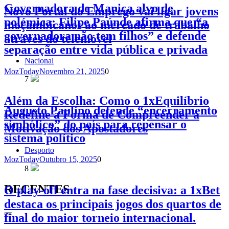
Governadora de Manica alvo de
Novo Portal do Emprego vai ligar jovens
polémica: Filipe Paúnde afirma que “a
moçambicanos ao mercado de trabalho
governadora não tem filhos” e defende
através do telemóvel
separação entre vida pública e privada
Nacional
MozToday
Novembro 21, 2025
0
7
Além da Escolha: Como o 1xEquilíbrio
Augusto Paulino defende “encerramento
Redefine a Forma de Compreender a
simbólico” do país para repensar o
Motivação dos Apostadores
sistema político
Desporto
MozToday
Outubro 15, 2025
0
8
RECENTES
O play-off entra na fase decisiva: a 1xBet
destaca os principais jogos dos quartos de
final do maior torneio internacional.