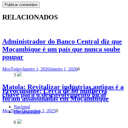
RELACIONADOS
Administrador do Banco Central diz que
Moçambique é um país que nunca soube
poupar
MozToday
Janeiro 1, 2026
Janeiro 1, 2026
0
5
Matola: Revitalizar indústrias antigas é a
Preocupante: Cerca de 60 mulheres
chave para o desenvolvimento local
foram assassinadas em Moçambique
Nacional
MozToday
Dezembro 2, 2025
0
Uncategorized
6