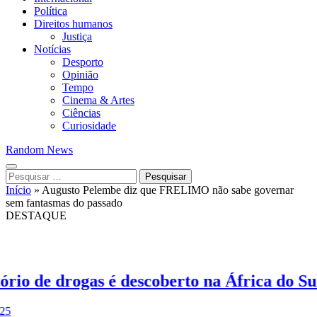
Política
Direitos humanos
Justiça
Notícias
Desporto
Opinião
Tempo
Cinema & Artes
Ciências
Curiosidade
Random News
Pesquisar
por:
Início
»
Augusto Pelembe diz que FRELIMO não sabe governar
sem fantasmas do passado
DESTAQUE
 de drogas é descoberto na África do Sul; 