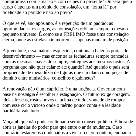
compromisso com a nação e com os pés no presente? Ou será que o
cargo é apenas um prémio de consolação, um “toma lá” por
fidelidade ao partido e não ao povo?
O que se vê, ano após ano, é a repetição de um padrão: as
oportunidades, os cargos, as nomeações orbitam sempre o mesmo
pequeno universo. É como se a FRELIMO fosse uma constelação
eterna, onde as estrelas não morrem — apenas mudam de posição.
A juventude, essa maioria esquecida, continua a bater às portas do
desenvolvimento — mas encontra as fechaduras sempre trancadas
com as mesmas chaves de sempre, entregues aos mesmos rostos. A
pergunta que não quer calar é: até quando? Até quando o país será
propriedade de meia dúzia de figuras que circulam como peças de
dominó entre ministérios, conselhos e gabinetes?
A renovação não é um capricho, é uma urgência. Governar com
base na nostalgia é escolher a estagnação. O futuro exige coragem,
ideias frescas, rostos novos e, acima de tudo, vontade de romper
com esse ciclo vicioso onde o mérito pouco conta e a lealdade
partidária vale tudo.
Moçambique não pode continuar a ser um museu político. É hora de
abrir as janelas do poder para que entre o ar da mudança. Caso
contrário, estaremos condenados a viver no eterno ontem, enquanto