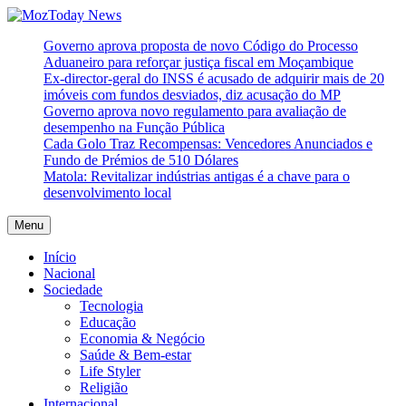
Skip
to
MozToday News
Onde a gente lê.
Governo aprova proposta de novo Código do Processo
content
Aduaneiro para reforçar justiça fiscal em Moçambique
Ex-director-geral do INSS é acusado de adquirir mais de 20
imóveis com fundos desviados, diz acusação do MP
Governo aprova novo regulamento para avaliação de
desempenho na Função Pública
Cada Golo Traz Recompensas: Vencedores Anunciados e
Fundo de Prémios de 510 Dólares
Matola: Revitalizar indústrias antigas é a chave para o
desenvolvimento local
Menu
Início
Nacional
Sociedade
Tecnologia
Educação
Economia & Negócio
Saúde & Bem-estar
Life Styler
Religião
Internacional