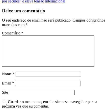
artigos
por séculos” e eleva tensão internacional
Deixe um comentário
O seu endereço de email não será publicado.
Campos obrigatórios
marcados com
*
Comentário
*
Nome
*
Email
*
Site
Guardar o meu nome, email e site neste navegador para a
próxima vez que eu comentar.