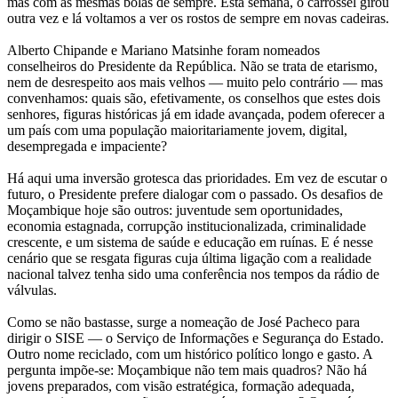
mas com as mesmas bolas de sempre. Esta semana, o carrossel girou
outra vez e lá voltamos a ver os rostos de sempre em novas cadeiras.
Alberto Chipande e Mariano Matsinhe foram nomeados
conselheiros do Presidente da República. Não se trata de etarismo,
nem de desrespeito aos mais velhos — muito pelo contrário — mas
convenhamos: quais são, efetivamente, os conselhos que estes dois
senhores, figuras históricas já em idade avançada, podem oferecer a
um país com uma população maioritariamente jovem, digital,
desempregada e impaciente?
Há aqui uma inversão grotesca das prioridades. Em vez de escutar o
futuro, o Presidente prefere dialogar com o passado. Os desafios de
Moçambique hoje são outros: juventude sem oportunidades,
economia estagnada, corrupção institucionalizada, criminalidade
crescente, e um sistema de saúde e educação em ruínas. E é nesse
cenário que se resgata figuras cuja última ligação com a realidade
nacional talvez tenha sido uma conferência nos tempos da rádio de
válvulas.
Como se não bastasse, surge a nomeação de José Pacheco para
dirigir o SISE — o Serviço de Informações e Segurança do Estado.
Outro nome reciclado, com um histórico político longo e gasto. A
pergunta impõe-se: Moçambique não tem mais quadros? Não há
jovens preparados, com visão estratégica, formação adequada,