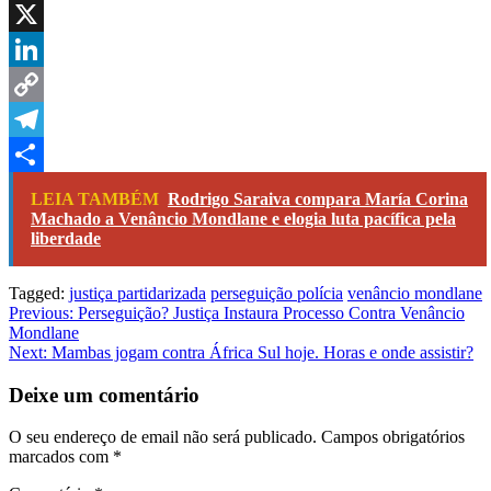
WhatsApp
X
LinkedIn
Copy
Link
Telegram
Share
LEIA TAMBÉM
Rodrigo Saraiva compara María Corina
Machado a Venâncio Mondlane e elogia luta pacífica pela
liberdade
Tagged:
justiça partidarizada
perseguição polícia
venâncio mondlane
Navegação
Previous:
Perseguição? Justiça Instaura Processo Contra Venâncio
Mondlane
de
Next:
Mambas jogam contra África Sul hoje. Horas e onde assistir?
artigos
Deixe um comentário
O seu endereço de email não será publicado.
Campos obrigatórios
marcados com
*