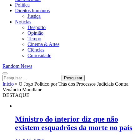
Política
Direitos humanos
Justiça
Notícias
Desporto
Opinião
Tempo
Cinema & Artes
Ciências
Curiosidade
Random News
Pesquisar
por:
Início
»
O Jogo Político por Trás dos Processos Judiciais Contra
Venâncio Mondlane
DESTAQUE
Ministro do interior diz que não
existem esquadrões da morte no país