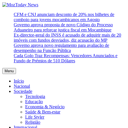
Skip
to
MozToday News
Onde a gente lê.
CFM e CNJ anunciam desconto de 20% nos bilhetes de
content
comboio para jovens moçambicanos em Agosto
Governo aprova proposta de novo Código do Processo
Aduaneiro para reforçar justiça fiscal em Moçambique
Ex-director-geral do INSS é acusado de adquirir mais de 20
imóveis com fundos desviados, diz acusação do MP
Governo aprova novo regulamento para avaliação de
desempenho na Função Pública
Cada Golo Traz Recompensas: Vencedores Anunciados e
Fundo de Prémios de 510 Dólares
Menu
Início
Nacional
Sociedade
Tecnologia
Educação
Economia & Negócio
Saúde & Bem-estar
Life Styler
Religião
Internacional