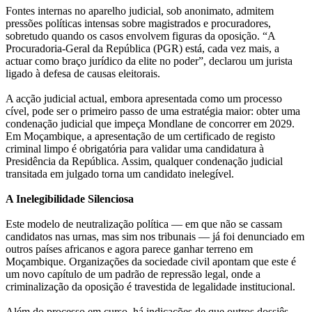
Fontes internas no aparelho judicial, sob anonimato, admitem
pressões políticas intensas sobre magistrados e procuradores,
sobretudo quando os casos envolvem figuras da oposição. “A
Procuradoria-Geral da República (PGR) está, cada vez mais, a
actuar como braço jurídico da elite no poder”, declarou um jurista
ligado à defesa de causas eleitorais.
A acção judicial actual, embora apresentada como um processo
cível, pode ser o primeiro passo de uma estratégia maior: obter uma
condenação judicial que impeça Mondlane de concorrer em 2029.
Em Moçambique, a apresentação de um certificado de registo
criminal limpo é obrigatória para validar uma candidatura à
Presidência da República. Assim, qualquer condenação judicial
transitada em julgado torna um candidato inelegível.
A Inelegibilidade Silenciosa
Este modelo de neutralização política — em que não se cassam
candidatos nas urnas, mas sim nos tribunais — já foi denunciado em
outros países africanos e agora parece ganhar terreno em
Moçambique. Organizações da sociedade civil apontam que este é
um novo capítulo de um padrão de repressão legal, onde a
criminalização da oposição é travestida de legalidade institucional.
Além do processo em curso, há indicações de que outros dossiês