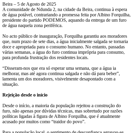
Beira – 5 de Agosto de 2025
A comunidade de Ndunda 2, na cidade da Beira, continua à espera
de água potável, contrariando a promessa feita por Albino Forquilha,
presidente do partido PODEMOS, aquando da entrega de um furo
de água naquela zona periférica.
No acto público de inauguração, Forquilha garantiu aos moradores
que, num prazo de sete dias, a água inicialmente salgada se tornaria
doce e apropriada para o consumo humano. No entanto, passadas
várias semanas, a água do furo continua imprópria para consumo,
para profunda frustração dos residentes locais.
“Disseram-nos que era só esperar uma semana, que a água ia
melhorar, mas até agora continua salgada e não dá para beber”,
lamenta um dos moradores, visivelmente desapontado com a
situação.
Rejeição desde o início
Desde o início, a maioria da população rejeitou a construção do
furo, não apenas por dúvidas técnicas, mas sobretudo por razões
políticas ligadas à figura de Albino Forquilha, que é atualmente
acusado por muitos como “traidor do povo”.
Para a população local, o sentimento de desconfiança agravou-se