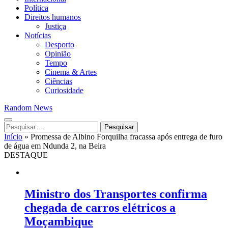
Política
Direitos humanos
Justiça
Notícias
Desporto
Opinião
Tempo
Cinema & Artes
Ciências
Curiosidade
Random News
Pesquisar
por:
Início
»
Promessa de Albino Forquilha fracassa após entrega de furo
de água em Ndunda 2, na Beira
DESTAQUE
Ministro dos Transportes confirma
chegada de carros elétricos a
Moçambique