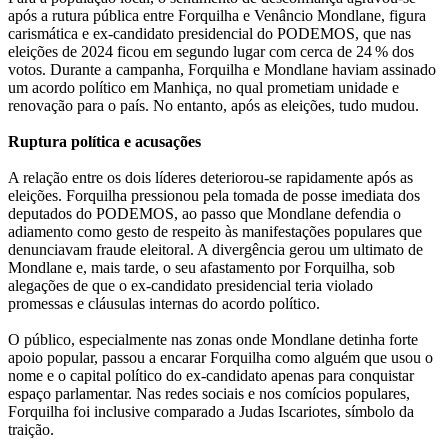
após a rutura pública entre Forquilha e Venâncio Mondlane, figura
carismática e ex-candidato presidencial do PODEMOS, que nas
eleições de 2024 ficou em segundo lugar com cerca de 24 % dos
votos. Durante a campanha, Forquilha e Mondlane haviam assinado
um acordo político em Manhiça, no qual prometiam unidade e
renovação para o país. No entanto, após as eleições, tudo mudou.
Ruptura política e acusações
A relação entre os dois líderes deteriorou-se rapidamente após as
eleições. Forquilha pressionou pela tomada de posse imediata dos
deputados do PODEMOS, ao passo que Mondlane defendia o
adiamento como gesto de respeito às manifestações populares que
denunciavam fraude eleitoral. A divergência gerou um ultimato de
Mondlane e, mais tarde, o seu afastamento por Forquilha, sob
alegações de que o ex-candidato presidencial teria violado
promessas e cláusulas internas do acordo político.
O público, especialmente nas zonas onde Mondlane detinha forte
apoio popular, passou a encarar Forquilha como alguém que usou o
nome e o capital político do ex-candidato apenas para conquistar
espaço parlamentar. Nas redes sociais e nos comícios populares,
Forquilha foi inclusive comparado a Judas Iscariotes, símbolo da
traição.