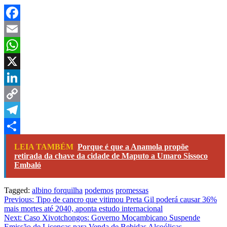
Facebook
Email
WhatsApp
X
LinkedIn
Copy
Link
Telegram
Share
LEIA TAMBÉM
Porque é que a Anamola propõe
retirada da chave da cidade de Maputo a Umaro Sissoco
Embaló
Tagged:
albino forquilha
podemos
promessas
Navegação
Previous:
Tipo de cancro que vitimou Preta Gil poderá causar 36%
mais mortes até 2040, aponta estudo internacional
de
Next:
Caso Xivotchongos: Governo Moçambicano Suspende
Emissão de Licenças para Venda de Bebidas Alcoólicas