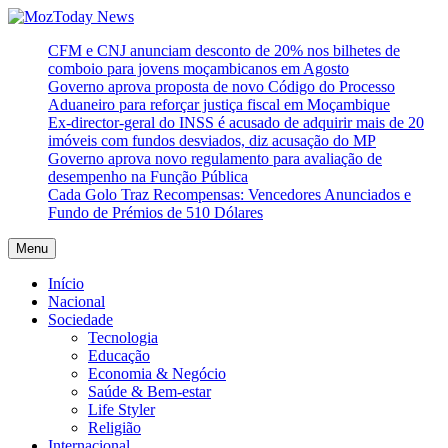
Skip
to
MozToday News
Onde a gente lê.
CFM e CNJ anunciam desconto de 20% nos bilhetes de
content
comboio para jovens moçambicanos em Agosto
Governo aprova proposta de novo Código do Processo
Aduaneiro para reforçar justiça fiscal em Moçambique
Ex-director-geral do INSS é acusado de adquirir mais de 20
imóveis com fundos desviados, diz acusação do MP
Governo aprova novo regulamento para avaliação de
desempenho na Função Pública
Cada Golo Traz Recompensas: Vencedores Anunciados e
Fundo de Prémios de 510 Dólares
Menu
Início
Nacional
Sociedade
Tecnologia
Educação
Economia & Negócio
Saúde & Bem-estar
Life Styler
Religião
Internacional