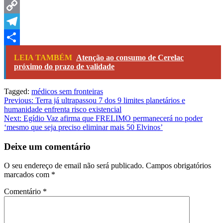
LinkedIn
Copy
Link
Telegram
Share
LEIA TAMBÉM
Atenção ao consumo de Cerelac
próximo do prazo de validade
Tagged:
médicos sem fronteiras
Navegação
Previous:
Terra já ultrapassou 7 dos 9 limites planetários e
humanidade enfrenta risco existencial
de
Next:
Egídio Vaz afirma que FRELIMO permanecerá no poder
artigos
‘mesmo que seja preciso eliminar mais 50 Elvinos’
Deixe um comentário
O seu endereço de email não será publicado.
Campos obrigatórios
marcados com
*
Comentário
*