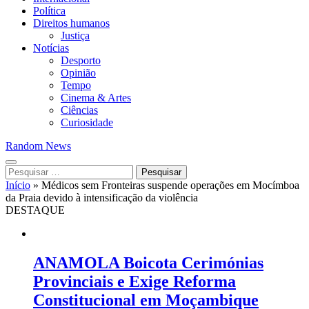
Política
Direitos humanos
Justiça
Notícias
Desporto
Opinião
Tempo
Cinema & Artes
Ciências
Curiosidade
Random News
Pesquisar
por:
Início
»
Médicos sem Fronteiras suspende operações em Mocímboa
da Praia devido à intensificação da violência
DESTAQUE
ANAMOLA Boicota Cerimónias
Provinciais e Exige Reforma
Constitucional em Moçambique