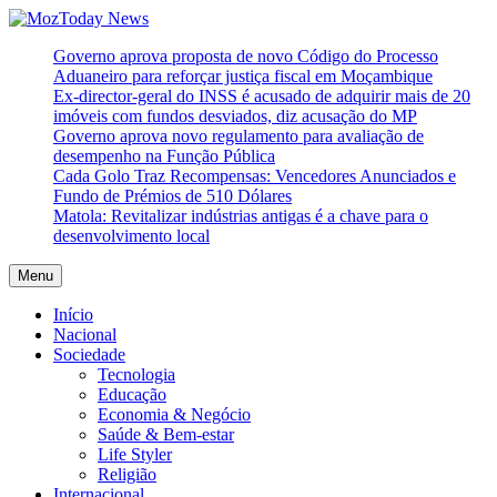
Skip
to
MozToday News
Onde a gente lê.
Governo aprova proposta de novo Código do Processo
content
Aduaneiro para reforçar justiça fiscal em Moçambique
Ex-director-geral do INSS é acusado de adquirir mais de 20
imóveis com fundos desviados, diz acusação do MP
Governo aprova novo regulamento para avaliação de
desempenho na Função Pública
Cada Golo Traz Recompensas: Vencedores Anunciados e
Fundo de Prémios de 510 Dólares
Matola: Revitalizar indústrias antigas é a chave para o
desenvolvimento local
Menu
Início
Nacional
Sociedade
Tecnologia
Educação
Economia & Negócio
Saúde & Bem-estar
Life Styler
Religião
Internacional