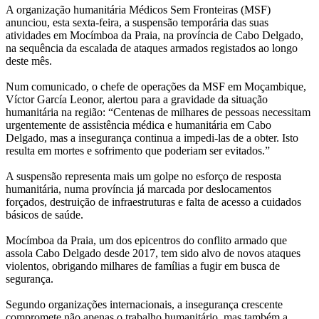
A organização humanitária Médicos Sem Fronteiras (MSF)
anunciou, esta sexta-feira, a suspensão temporária das suas
atividades em Mocímboa da Praia, na província de Cabo Delgado,
na sequência da escalada de ataques armados registados ao longo
deste mês.
Num comunicado, o chefe de operações da MSF em Moçambique,
Víctor García Leonor, alertou para a gravidade da situação
humanitária na região: “Centenas de milhares de pessoas necessitam
urgentemente de assistência médica e humanitária em Cabo
Delgado, mas a insegurança continua a impedi-las de a obter. Isto
resulta em mortes e sofrimento que poderiam ser evitados.”
A suspensão representa mais um golpe no esforço de resposta
humanitária, numa província já marcada por deslocamentos
forçados, destruição de infraestruturas e falta de acesso a cuidados
básicos de saúde.
Mocímboa da Praia, um dos epicentros do conflito armado que
assola Cabo Delgado desde 2017, tem sido alvo de novos ataques
violentos, obrigando milhares de famílias a fugir em busca de
segurança.
Segundo organizações internacionais, a insegurança crescente
compromete não apenas o trabalho humanitário, mas também a